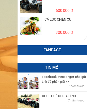
300.000 đ
FANPAGE
TIN MỚI
Facebook Messenger cho gửi
ảnh độ phân giải 4K
7 năm trước
CHO THUÊ XE ĐỊA HÌNH
7 năm trước
ĐẶC SẢN BÀU TRẮNG
7 năm trước
CẨM NANG DU LỊCH
7 năm trước