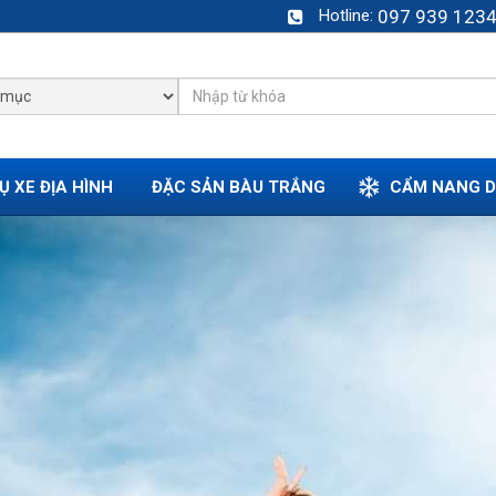
Hotline:
097 939 1234
Ụ XE ĐỊA HÌNH
ĐẶC SẢN BÀU TRẮNG
CẨM NANG D