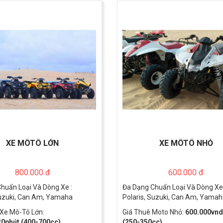
XE MÔTÔ LỚN
XE MÔTÔ NHỎ
800.000 đ
600.000 đ
huẩn Loại Và Dòng Xe :
Đa Dạng Chuẩn Loại Và Dòng Xe 
Suzuki, Can Am, Yamaha
Polaris, Suzuki, Can Am, Yamah
 Xe Mô-Tô Lớn:
Giá Thuê Moto Nhỏ:
6
00.000vnd
20phút (400-700cc)
.
(250-350cc)
Xem chi tiết
Xem chi tiết