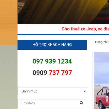
Trang chủ
HỖ TRỢ KHÁCH HÀNG
097 939 1234
0909
737 797
DỊCH VỤ TRIỀU TRANG