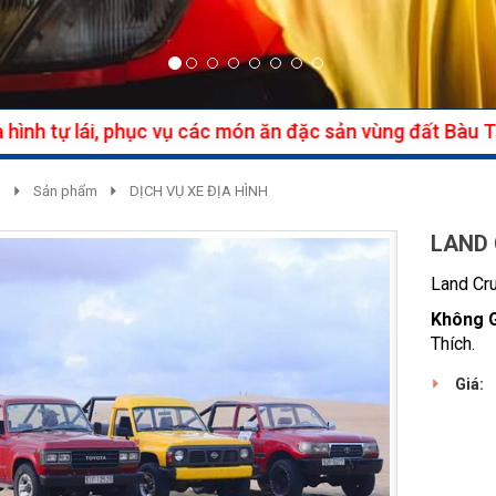
Sản phẩm
DỊCH VỤ XE ĐỊA HÌNH
LAND 
Land Cru
Không G
Thích.
Giá: