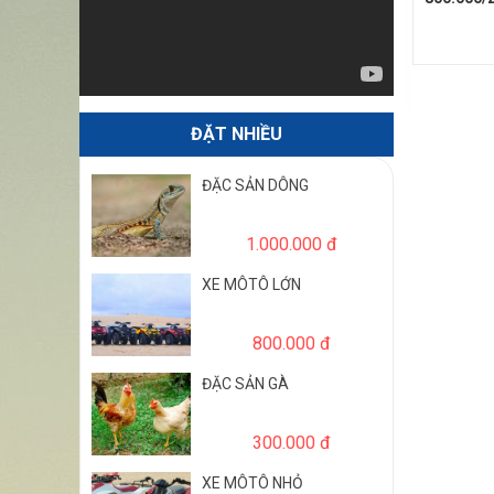
ĐẶC SẢN DÔNG
1.000.000 đ
XE MÔTÔ LỚN
800.000 đ
ĐẶC SẢN GÀ
300.000 đ
XE MÔTÔ NHỎ
600.000 đ
CÁ LÓC CHIÊN XÙ