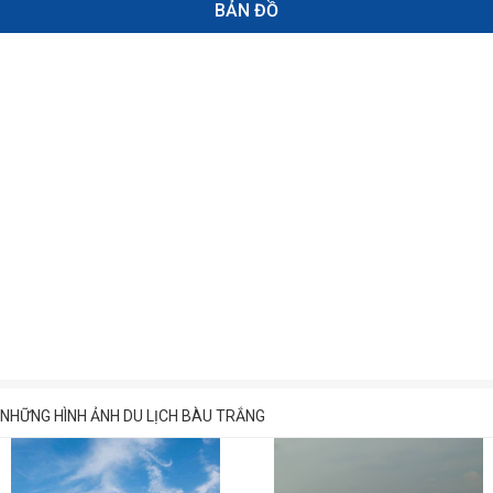
BẢN ĐỒ
NHỮNG HÌNH ẢNH DU LỊCH BÀU TRẮNG