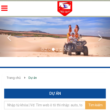
Previous
Nex
Trang chủ
Dự án
DỰ ÁN
Tìm kiếm