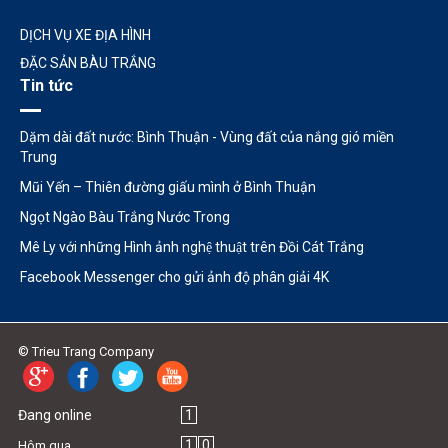
DỊCH VỤ XE ĐỊA HÌNH
ĐẶC SẢN BÀU TRẮNG
Tin tức
Dặm dài đất nước: Bình Thuận - Vùng đất của nắng gió miền
Trung
Mũi Yến – Thiên đường giấu mình ở Bình Thuận
Ngọt Ngào Bàu Trắng Nước Trong
Mê Ly với những Hình ảnh nghệ thuật trên Đồi Cát Trắng
Facebook Messenger cho gửi ảnh độ phân giải 4K
© Trieu Trang Company
Đang online
1
1
0
Hôm qua