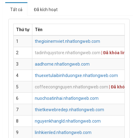
Tất cả
Đã kích hoạt
Thứ tự
Tên
1
thegioinemviet.nhatlongweb.com
2
tadinhquystore.nhatlongweb.com
| Đã khóa link
3
aadhome.nhatlongweb.com
4
thuexetulaibinhduongxe.nhatlongweb.com
5
coffeecongnguyen.nhatlongweb.com
| Đã khóa link
6
nuochoatinhai.nhatlongweb.com
7
thietkewebredep.nhatlongweb.com
8
nguyenkhangld.nhatlongweb.com
9
linhkienled.nhatlongweb.com