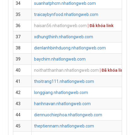
34
suanhatphcm.nhatlongweb.com
35
traicaybynfood.nhatlongweb.com
36
haisan56.nhatlongweb.com
| Đã khóa link
37
xdhungthinh.nhatlongweb.com
38
dienlanhbinhduong.nhatlongweb.com
39
baychim.nhatlongweb.com
40
noithatthanhan.nhatlongweb.com
| Đã khóa link
41
thoitrang111.nhatlongweb.com
42
longgiang.nhatlongweb.com
43
hanhnavan.nhatlongweb.com
44
diennuochiephoa.nhatlongweb.com
45
theptiennam.nhatlongweb.com