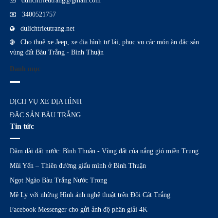
dulichtrieutrang@gmail.com
3400521757
dulichtrieutrang.net
Cho thuê xe Jeep, xe địa hình tự lái, phục vụ các món ăn đặc sản
vùng đất Bàu Trắng - Bình Thuận
Danh mục
DỊCH VỤ XE ĐỊA HÌNH
ĐẶC SẢN BÀU TRẮNG
Tin tức
Dặm dài đất nước: Bình Thuận - Vùng đất của nắng gió miền Trung
Mũi Yến – Thiên đường giấu mình ở Bình Thuận
Ngọt Ngào Bàu Trắng Nước Trong
Mê Ly với những Hình ảnh nghệ thuật trên Đồi Cát Trắng
Facebook Messenger cho gửi ảnh độ phân giải 4K