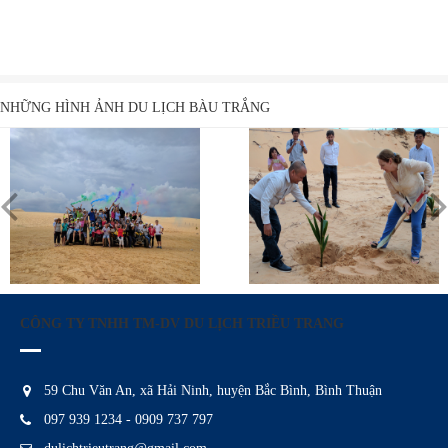
NHỮNG HÌNH ẢNH DU LỊCH BÀU TRẮNG
CÔNG TY TNHH TM-DV DU LỊCH TRIỀU TRANG
59 Chu Văn An, xã Hải Ninh, huyện Bắc Bình, Bình Thuận
097 939 1234 - 0909 737 797